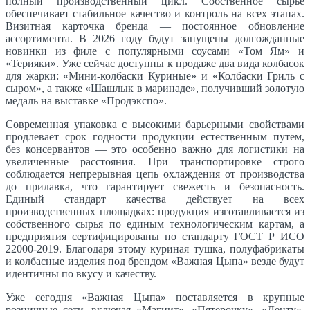
полный производственный цикл. Собственное сырье
обеспечивает стабильное качество и контроль на всех этапах.
Визитная карточка бренда — постоянное обновление
ассортимента. В 2026 году будут запущены долгожданные
новинки из филе с популярными соусами «Том Ям» и
«Терияки». Уже сейчас доступны к продаже два вида колбасок
для жарки: «Мини-колбаски Куриные» и «Колбаски Гриль с
сыром», а также «Шашлык в маринаде», получивший золотую
медаль на выставке «Продэкспо».
Современная упаковка с высокими барьерными свойствами
продлевает срок годности продукции естественным путем,
без консервантов — это особенно важно для логистики на
увеличенные расстояния. При транспортировке строго
соблюдается непрерывная цепь охлаждения от производства
до прилавка, что гарантирует свежесть и безопасность.
Единый стандарт качества действует на всех
производственных площадках: продукция изготавливается из
собственного сырья по единым технологическим картам, а
предприятия сертифицированы по стандарту ГОСТ Р ИСО
22000-2019. Благодаря этому куриная тушка, полуфабрикаты
и колбасные изделия под брендом «Важная Цыпа» везде будут
идентичны по вкусу и качеству.
Уже сегодня «Важная Цыпа» поставляется в крупные
розничные сети, включая «Магнит», «Пятерочку», «Ленту»,