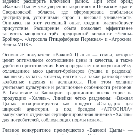
задачей: расширить ключевой рынок. При этом бренд
«Важная Цыпа» уже уверенно закрепился в Пермском крае и
Свердловской области, где сформирована стабильная
дистрибуция, устойчивый спрос и высокая узнаваемость.
Опираясь на этот успешный опыт, холдинг масштабирует
присутствие. Расширение сбыта позволяет эффективнее
загрузить мощности трёх предприятий холдинга: «Челны-
Бройлер», «Агросила Птицефабрика Пермская» и «Агросила.
Челны-МПК».
Основные покупатели «Важной Цыпы» — семьи, которые
ценят оптимальное соотношение цены и качества, а также
удобство приготовления. Бренд предлагает широкую линейку:
охлажденное мясо цыплят-бройлеров (тушка и разделка),
шашлыки, купаты, котлеты, наггетсы, а также разнообразные
колбасные изделия и деликатесы. При этом холдинг
учитывает культурные и религиозные особенности регионов.
В Татарстане и Башкирии традиционно высок спрос на
продукцию «Халяль». Линейки чётко разделены: «Важная
Цыпа» позиционируется как продукт «Стандарт» для
широкой аудитории, а под брендом «АГРОСИЛА»
выпускается отдельная сертифицированная линейка «Халяль»
для потребителей, соблюдающих нормы ислама.
Главное конкурентное преимущество «Важной Цыпы» —