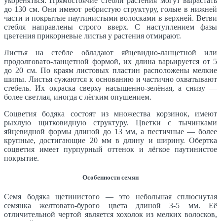
укореняться. Прямостоячие стебли растения могут вырастать
до 130 см. Они имеют ребристую структуру, голые в нижней
части и покрытые паутинистыми волосками в верхней. Ветви
стебля направлены строго вверх. С наступлением фазы
цветения прикорневые листья у растения отмирают.
Листья на стебле обладают яйцевидно-ланцетной или
продолговато-ланцетной формой, их длина варьируется от 5
до 20 см. По краям листовых пластин расположены мелкие
шипы. Листья сужаются к основанию и частично охватывают
стебель. Их окраска сверху насыщенно-зелёная, а снизу —
более светлая, иногда с лёгким опушением.
Соцветия бодяка состоят из множества корзинок, имеют
рыхлую щитковидную структуру. Цветки с тычинками
яйцевидной формы длиной до 13 мм, а пестичные — более
крупные, достигающие 20 мм в длину и ширину. Обертка
соцветия имеет пурпурный оттенок и лёгкое паутинистое
покрытие.
Особенности семян
Семя бодяка щетинистого — это небольшая сплюснутая
семянка желтовато-бурого цвета длиной 3-5 мм. Её
отличительной чертой является хохолок из мелких волосков,