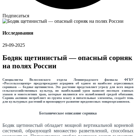
Подписаться
Исследования
29-09-2025
Бодяк щетинистый — опасный сорняк
на полях России
Специалисты Волосовского отдела Ленинградского филиала ФГБУ
«Россельхозцентр» предупреждают аграриев об одном из наиболее агрессивных
сорняков — бодяке щетинистом. Это растение представляет угрозу для всех видов
сельскохозяйственных культур, но наибольший урон наносит посевам озимых
злаков и многолетних трав, которые являются его излюбленной средой обитания.
Сорняк активно потребляет из грунта влагу и питательные элементы, создаёт тень
для культурных растений и провоцирует развитие вредоносных микроорганизмов.
Ботаническое описание сорняка
Бодяк щетинистый обладает мощной вертикальной корневой
системой, образующей множество разветвлений, способных