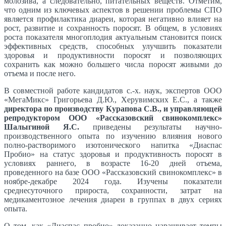
молозива, а следовательно, питательных веществ. Отметим,
что одним из ключевых аспектов в решении проблемы СПО
является профилактика диареи, которая негативно влияет на
рост, развитие и сохранность поросят. В общем, в условиях
роста показателя многоплодия актуальным становится поиск
эффективных средств, способных улучшить показатели
здоровья и продуктивности поросят и позволяющих
сохранить как можно большего числа поросят живыми до
отъема и после него.
В совместной работе кандидатов с.-х. наук, экспертов ООО
«МегаМикс» Григорьева Д.Ю., Херувимских Е.С., а также
директора по производству Курапова С.В., и управляющей
репродуктором ООО «Рассказовский свинокомплекс»
Шалыгиной Я.С.
приведены результаты научно-
производственного опыта по изучению влияния нового
полно-растворимого изотонического напитка «Диаспас
Пробио» на статус здоровья и продуктивность поросят в
условиях раннего, в возрасте 16-20 дней отъема,
проведенного на базе ООО «Рассказовский свинокомплекс» в
ноябре-декабре 2024 года. Изучены показатели
среднесуточного прироста, сохранности, затрат на
медикаментозное лечения диареи в группах в двух сериях
опыта.
О том, как «Диаспас пробио» доказанно наращивает темпы