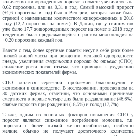
количество живорожденных поросят в помете увеличилось на
0,62 поросенка, или на 0,31 в год. Самый высокий прирост
(+1,6 поросенка в год) был в Венгрии, которая также была
страной с наименьшим количеством живорожденных в 2018
году (12,2 поросенка на помет). В Дании, где у свиноматок
уже было 17,7 живорожденных поросят на помет в 2018 году,
тенденция была продолжающейся с ростом многоплодия на
+0,20 поросенка каждый год.
Вместе с тем, более крупные пометы несут в себе риск более
низкой живой массы при рождении, меньшей однородности
гнезда, увеличения
смертности поросят до отъема
(СПО),
снижение роста после отъема, что приводит к ухудшению
экономических показателей фермы.
СПО остается серьезной проблемой благополучия и
экономики в свиноводстве. В исследовании, проведенном на
30 датских фермах, отметили, что основными причинами
смертности в первые четыре дня были раздавливание (46,6%),
слабые поросята при рождении (18,5%) и голод (17,7%).
Также, одним из основных факторов повышения СПО у
поросят является сниженное потребление молозива, т.к.
поросята с более низкой жизнеспособностью, особенно
мелкие, обычно не получают достаточного количества