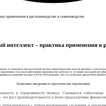
й интеллект – практика применения в р
ентом и становится неотъемлемой частью управленческой модели крупных сельскохо
временное сельскохозяйственное производство работает в условиях погодной нестабил
принимать решения быстрее и более обоснованно, чем это возможно при ручной обрабо
Экономика внедрения и стратегические перспективы
ности и управляемости бизнеса. Снижаются избыточные р
– это рост производительности и более предсказуемые финансов
 интегрироваться с роботизированными системами и автономн