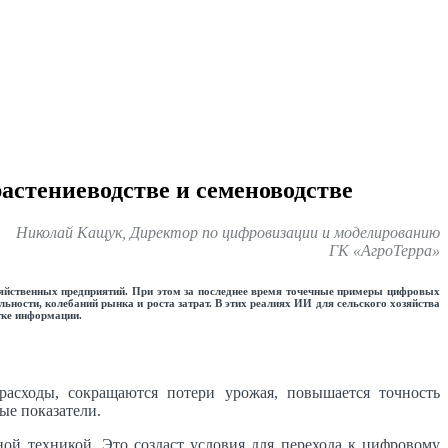
астениеводстве и семеноводстве
Николай Кащук, Директор по цифровизации и моделированию
ГК «АгроТерра»
зяйственных предприятий. При этом за последнее время точечные примеры цифровых
ьности, колебаний рынка и роста затрат. В этих реалиях ИИ для сельского хозяйства
тке информации.
асходы, сокращаются потери урожая, повышается точность
ые показатели.
ой техникой. Это создаст условия для перехода к цифровому