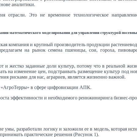
снове аналитики.
ия отрасли. Это не временное технологическое направлен
ания математического моделирования для управления структурой посевн
ская компания и крупный производитель продукции растениевод
едлагаем на рынок семена пшеницы, сои, гороха, пивоваре
т и жестко заданные доли культур, потому что в реальной жи
ть на изменение цен, подстраивать размещение культур под новы
ения рисками для нас, аграриев, является жизненно важной.
о «АгроТерры» в сфере цифровизации АПК.
оста эффективности и необходимого реинжиниринга бизнес-про
е умы, разработали логику и заложили ее в модель, которая ис
 принимать практические решения (Рисунок 1).