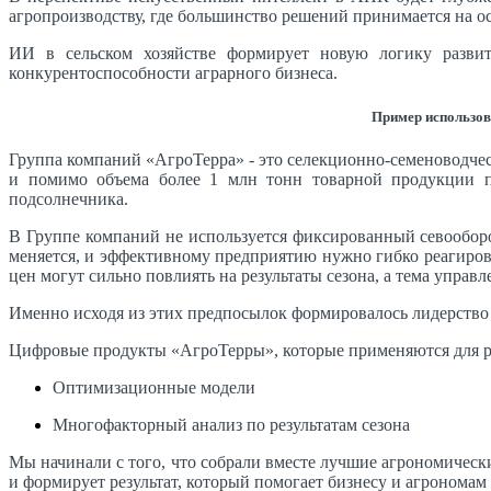
агропроизводству, где большинство решений принимается на о
ИИ в сельском хозяйстве формирует новую логику развит
конкурентоспособности аграрного бизнеса.
Пример использов
Группа компаний «АгроТерра» - это селекционно-семеноводче
и помимо объема более 1 млн тонн товарной продукции пр
подсолнечника.
В Группе компаний не используется фиксированный севооборо
меняется, и эффективному предприятию нужно гибко реагирова
цен могут сильно повлиять на результаты сезона, а тема управл
Именно исходя из этих предпосылок формировалось лидерств
Цифровые продукты «АгроТерры», которые применяются для р
Оптимизационные модели
Многофакторный анализ по результатам сезона
Мы начинали с того, что собрали вместе лучшие агрономически
и формирует результат, который помогает бизнесу и агрономам