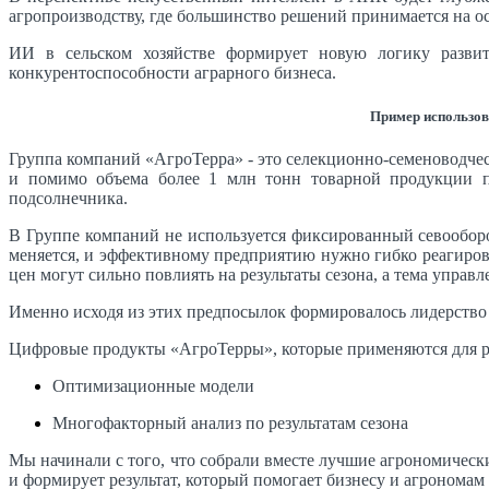
агропроизводству, где большинство решений принимается на о
ИИ в сельском хозяйстве формирует новую логику развит
конкурентоспособности аграрного бизнеса.
Пример использов
Группа компаний «АгроТерра» - это селекционно-семеноводче
и помимо объема более 1 млн тонн товарной продукции пр
подсолнечника.
В Группе компаний не используется фиксированный севооборо
меняется, и эффективному предприятию нужно гибко реагирова
цен могут сильно повлиять на результаты сезона, а тема управл
Именно исходя из этих предпосылок формировалось лидерств
Цифровые продукты «АгроТерры», которые применяются для р
Оптимизационные модели
Многофакторный анализ по результатам сезона
Мы начинали с того, что собрали вместе лучшие агрономически
и формирует результат, который помогает бизнесу и агрономам