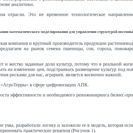
снове аналитики.
ия отрасли. Это не временное технологическое направлен
ания математического моделирования для управления структурой посевн
ская компания и крупный производитель продукции растениевод
едлагаем на рынок семена пшеницы, сои, гороха, пивоваре
т и жестко заданные доли культур, потому что в реальной жи
ть на изменение цен, подстраивать размещение культур под новы
ения рисками для нас, аграриев, является жизненно важной.
о «АгроТерры» в сфере цифровизации АПК.
оста эффективности и необходимого реинжиниринга бизнес-про
е умы, разработали логику и заложили ее в модель, которая ис
 принимать практические решения (Рисунок 1).