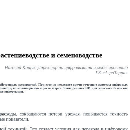
астениеводстве и семеноводстве
Николай Кащук, Директор по цифровизации и моделированию
ГК «АгроТерра»
зяйственных предприятий. При этом за последнее время точечные примеры цифровых
ьности, колебаний рынка и роста затрат. В этих реалиях ИИ для сельского хозяйства
тке информации.
асходы, сокращаются потери урожая, повышается точность
ые показатели.
ой техникой. Это создаст условия для перехода к цифровому