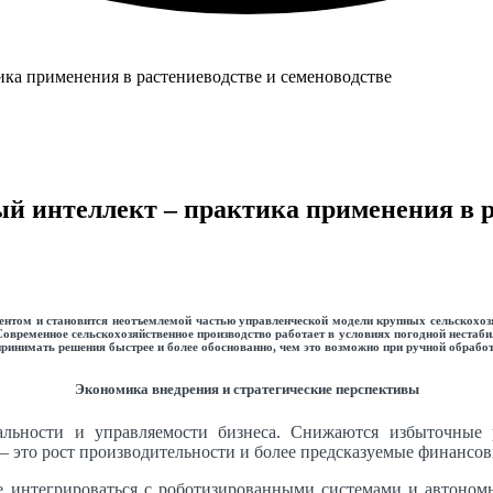
й интеллект – практика применения в р
ентом и становится неотъемлемой частью управленческой модели крупных сельскохо
временное сельскохозяйственное производство работает в условиях погодной нестабил
принимать решения быстрее и более обоснованно, чем это возможно при ручной обрабо
Экономика внедрения и стратегические перспективы
ности и управляемости бизнеса. Снижаются избыточные р
– это рост производительности и более предсказуемые финансов
 интегрироваться с роботизированными системами и автономн