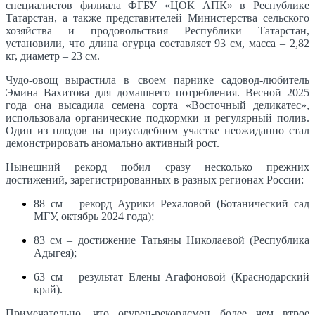
специалистов филиала ФГБУ «ЦОК АПК» в Республике
Татарстан, а также представителей Министерства сельского
хозяйства и продовольствия Республики Татарстан,
установили, что длина огурца составляет 93 см, масса – 2,82
кг, диаметр – 23 см.
Чудо-овощ вырастила в своем парнике садовод-любитель
Эмина Вахитова для домашнего потребления. Весной 2025
года она высадила семена сорта «Восточный деликатес»,
использовала органические подкормки и регулярный полив.
Один из плодов на приусадебном участке неожиданно стал
демонстрировать аномально активный рост.
Нынешний рекорд побил сразу несколько прежних
достижений, зарегистрированных в разных регионах России:
88 см – рекорд Аурики Рехаловой (Ботанический сад
МГУ, октябрь 2024 года);
83 см – достижение Татьяны Николаевой (Республика
Адыгея);
63 см – результат Елены Агафоновой (Краснодарский
край).
Примечательно, что огурец-рекордсмен более чем втрое