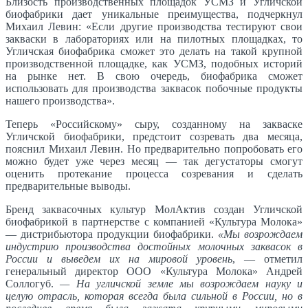
Близость производственных площадок УСМЗ и Угличской
биофабрики дает уникальные преимущества, подчеркнул
Михаил Левин: «Если другие производства тестируют свои
закваски в лабораториях или на пилотных площадках, то
Угличская биофабрика сможет это делать на такой крупной
производственной площадке, как УСМЗ, подобных историй
на рынке нет. В свою очередь, биофабрика сможет
использовать для производства заквасок побочные продукты
нашего производства».
Теперь «Российскому» сыру, созданному на закваске
Угличской биофабрики, предстоит созревать два месяца,
пояснил Михаил Левин. Но предварительно попробовать его
можно будет уже через месяц — так дегустаторы смогут
оценить протекание процесса созревания и сделать
предварительные выводы.
Бренд заквасочных культур МолАктив создан Угличской
биофабрикой в партнерстве с компанией «Культура Молока»
— дистрибьютора продукции биофабрики.
«Мы возрождаем
индустрию производства достойных молочных заквасок в
России и выведем их на мировой уровень
, — отметил
генеральный директор ООО «Культура Молока» Андрей
Соллогуб.
— На угличской земле мы возрождаем науку и
целую отрасль, которая всегда была сильной в России, но в