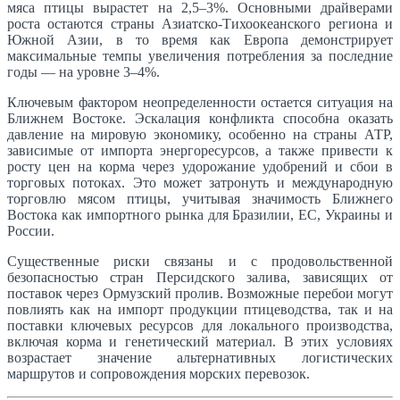
мяса птицы вырастет на 2,5–3%. Основными драйверами
роста остаются страны Азиатско-Тихоокеанского региона и
Южной Азии, в то время как Европа демонстрирует
максимальные темпы увеличения потребления за последние
годы — на уровне 3–4%.
Ключевым фактором неопределенности остается ситуация на
Ближнем Востоке. Эскалация конфликта способна оказать
давление на мировую экономику, особенно на страны АТР,
зависимые от импорта энергоресурсов, а также привести к
росту цен на корма через удорожание удобрений и сбои в
торговых потоках. Это может затронуть и международную
торговлю мясом птицы, учитывая значимость Ближнего
Востока как импортного рынка для Бразилии, ЕС, Украины и
России.
Существенные риски связаны и с продовольственной
безопасностью стран Персидского залива, зависящих от
поставок через Ормузский пролив. Возможные перебои могут
повлиять как на импорт продукции птицеводства, так и на
поставки ключевых ресурсов для локального производства,
включая корма и генетический материал. В этих условиях
возрастает значение альтернативных логистических
маршрутов и сопровождения морских перевозок.