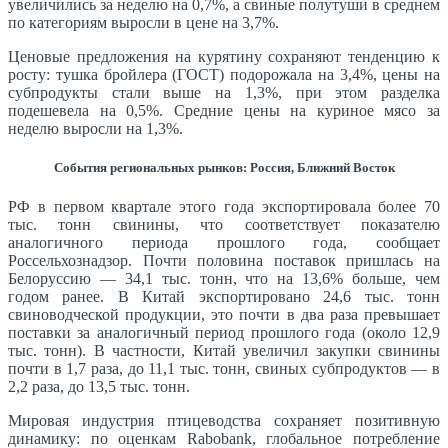
увеличились за неделю на 0,7%, а свиные полутуши в среднем
по категориям выросли в цене на 3,7%.
Ценовые предложения на курятину сохраняют тенденцию к
росту: тушка бройлера (ГОСТ) подорожала на 3,4%, цены на
субпродукты стали выше на 1,3%, при этом разделка
подешевела на 0,5%. Средние цены на куриное мясо за
неделю выросли на 1,3%.
События региональных рынков: Россия, Ближний Восток
РФ в первом квартале этого года экспортировала более 70
тыс. тонн свинины, что соответствует показателю
аналогичного периода прошлого года, сообщает
Россельхознадзор. Почти половина поставок пришлась на
Белоруссию — 34,1 тыс. тонн, что на 13,6% больше, чем
годом ранее. В Китай экспортировано 24,6 тыс. тонн
свиноводческой продукции, это почти в два раза превышает
поставки за аналогичный период прошлого года (около 12,9
тыс. тонн). В частности, Китай увеличил закупки свинины
почти в 1,7 раза, до 11,1 тыс. тонн, свиных субпродуктов — в
2,2 раза, до 13,5 тыс. тонн.
Мировая индустрия птицеводства сохраняет позитивную
динамику: по оценкам Rabobank, глобальное потребление