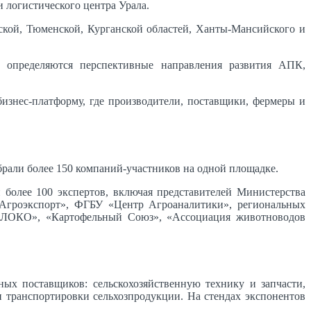
и логистического центра Урала.
ской, Тюменской, Курганской областей, Ханты-Мансийского и
, определяются перспективные направления развития АПК,
знес-платформу, где производители, поставщики, фермеры и
али более 150 компаний-участников на одной площадке.
более 100 экспертов, включая представителей Министерства
 «Агроэкспорт», ФГБУ «Центр Агроаналитики», региональных
ОЛОКО», «Картофельный Союз», «Ассоциация животноводов
х поставщиков: сельскохозяйственную технику и запчасти,
и транспортировки сельхозпродукции. На стендах экспонентов