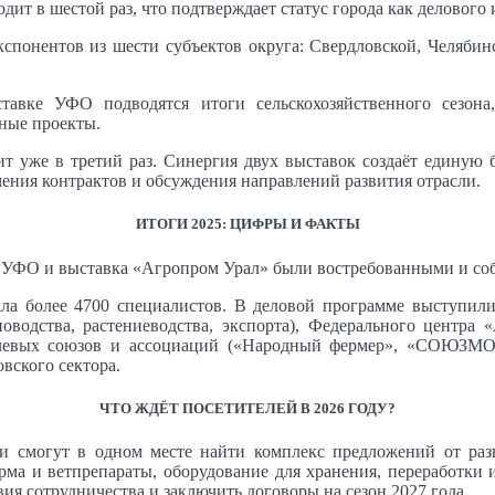
ит в шестой раз, что подтверждает статус города как делового 
понентов из шести субъектов округа: Свердловской, Челябин
вке УФО подводятся итоги сельскохозяйственного сезона
ные проекты.
уже в третий раз. Синергия двух выставок создаёт единую би
чения контрактов и обсуждения направлений развития отрасли.
ИТОГИ 2025: ЦИФРЫ И ФАКТЫ
ФО и выставка «Агропром Урал» были востребованными и собр
ла более 4700 специалистов. В деловой программе выступили 
новодства, растениеводства, экспорта), Федерального центра
слевых союзов и ассоциаций («Народный фермер», «СОЮЗМ
вского сектора.
ЧТО ЖДЁТ ПОСЕТИТЕЛЕЙ В 2026 ГОДУ?
могут в одном месте найти комплекс предложений от разны
рма и ветпрепараты, оборудование для хранения, переработки 
я сотрудничества и заключить договоры на сезон 2027 года.