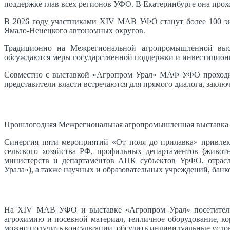
поддержке глав всех регионов УФО. В Екатеринбурге она проход
В 2026 году участниками XIV МАВ УФО станут более 100 экс
Ямало-Ненецкого автономных округов.
Традиционно на Межрегиональной агропромышленной выста
обсуждаются меры государственной поддержки и инвестицион
Совместно с выставкой «Агропром Урал» МАФ УФО проходит 
представители власти встречаются для прямого диалога, заклю
Прошлогодняя Межрегиональная агропромышленная выставка У
Синергия пяти мероприятий «От поля до прилавка» привлек
сельского хозяйства РФ, профильных департаментов (живот
министерств и департаментов АПК субъектов УрФО, отра
Урала»), а также научных и образовательных учреждений, банко
На XIV МАВ УФО и выставке «Агропром Урал» посетители с
агрохимию и посевной материал, тепличное оборудование, ко
можно получить консультации, обсудить индивидуальные услови