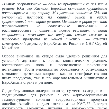
«Рынок Азербайджана — один из приоритетных для нас в
регионе Южного Кавказа. ЕвроХим остается крупнейшим
поставщиком в эту страну. Мы уверенно занимаем 75% от
экспортных поставок на данный рынок и видим
существенный потенциал региона. Местные аграрии успешно
переключаются на современные технологии в
растениеводстве и открыты новым решениям, а наши
специалисты помогают им внедрять самые свежие и
передовые продукты из нашей линейки»
, — отметил
коммерческий директор ЕвроХима по России и СНГ Сергей
Михайлов.
Особое внимание на стенде было уделено решениям для
успешной адаптации к новым климатическим реалиям,
восстановлению почв и восполнению почвенного
потенциала. Гости мероприятия обращались к сотрудникам
компании с десятками вопросов как по специфике тех или
иных продуктов, так и по образовательным инициативам
ЕвроХима в стране и регионе.
Среди безусловных лидеров по интересу местных аграриев —
традиционные для региона с его жарко-засушливыми
температурными волнами водорастворимые продукты
линейки Aqualis и жидкая азотная марка КАС-32. Быстрая
доступность элементов питания и возможность гибко