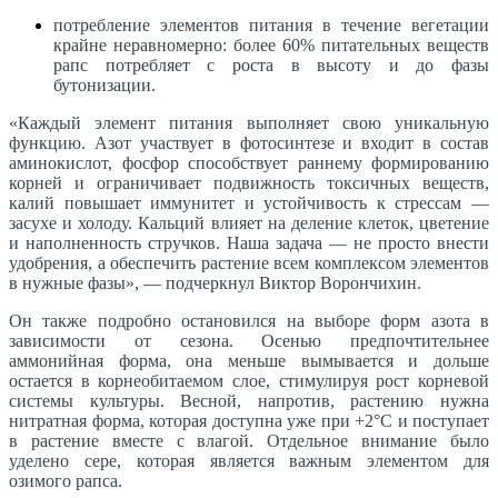
потребление элементов питания в течение вегетации
крайне неравномерно: более 60% питательных веществ
рапс потребляет с роста в высоту и до фазы
бутонизации.
«Каждый элемент питания выполняет свою уникальную
функцию. Азот участвует в фотосинтезе и входит в состав
аминокислот, фосфор способствует раннему формированию
корней и ограничивает подвижность токсичных веществ,
калий повышает иммунитет и устойчивость к стрессам —
засухе и холоду. Кальций влияет на деление клеток, цветение
и наполненность стручков. Наша задача — не просто внести
удобрения, а обеспечить растение всем комплексом элементов
в нужные фазы», — подчеркнул Виктор Ворончихин.
Он также подробно остановился на выборе форм азота в
зависимости от сезона. Осенью предпочтительнее
аммонийная форма, она меньше вымывается и дольше
остается в корнеобитаемом слое, стимулируя рост корневой
системы культуры. Весной, напротив, растению нужна
нитратная форма, которая доступна уже при +2°C и поступает
в растение вместе с влагой. Отдельное внимание было
уделено сере, которая является важным элементом для
озимого рапса.