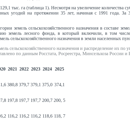
 129,1 тыс. га (таблица 1). Несмотря на увеличение количества
енных угодий на протяжении 35 лет, начиная с 1991 года. За
егории земель сельскохозяйственного назначения в составе земе
рию земель лесного фонда, в который включили, в том числе
ель сельскохозяйственного назначения в земли населенных пункт
мель сельскохозяйственного назначения и распределение их по уг
тавлено по данным Росстата, Росреестра, Минсельхоза России и 
020
2021
2022
2023
2024
2025
1,6
380,8
379,7
379,1
375,0
374,1
7,8
197,8
197,7
197,7
200,7
200, 5
6,2
116,2
116,2
116,2
118,6
118, 7