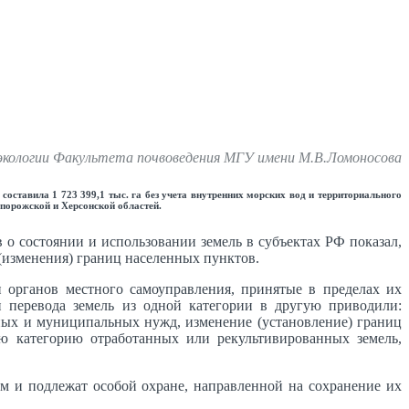
роэкологии Факультета почвоведения МГУ имени М.В.Ломоносова
оставила 1 723 399,1 тыс. га без учета внутренних морских вод и территориального
апорожской и Херсонской областей.
 о состоянии и использовании земель в субъектах РФ показал,
 (изменения) границ населенных пунктов.
и органов местного самоуправления, принятые в пределах их
и перевода земель из одной категории в другую приводили:
нных и муниципальных нужд, изменение (установление) границ
ю категорию отработанных или рекультивированных земель,
м и подлежат особой охране, направленной на сохранение их