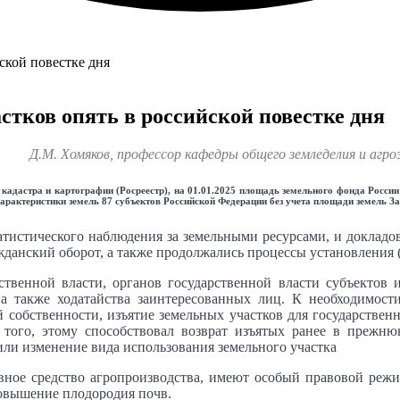
астков опять в российской повестке дня
Д.М. Хомяков, профессор кафедры общего земледелия и аг
астра и картографии (Росреестр), на 01.01.2025 площадь земельного фонда России с
арактеристики земель 87 субъектов Российской Федерации без учета площади земель З
атистического наблюдения за земельными ресурсами, и докладов
ажданский оборот, а также продолжались процессы установления
ственной власти, органов государственной власти субъектов 
а также ходатайства заинтересованных лиц. К необходимост
ой собственности, изъятие земельных участков для государстве
того, этому способствовал возврат изъятых ранее в прежню
или изменение вида использования земельного участка
овное средство агропроизводства, имеют особый правовой режи
овышение плодородия почв.